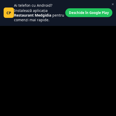
×
Ai telefon cu Android?
Central Place
0
Instalează aplicația
Pct
CP
Tanța și Costel
Deschide în Google Play
0
Restaurant Medgidia
pentru
comenzi mai rapide.