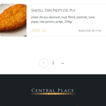
Șnițel Din Piept De Pui
piept de pui dezosat, ouă, făină, pesmet, sare,
piper, ulei pentru prăjit, 250gr
25,00
lei
Adaugă în coș
2
→
1
Central Place
Tanța și Costel