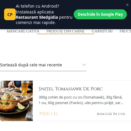
×
Produse Din carne
Ai telefon cu Android?
Central Place
0
Instalează aplicația
Pct
CP
Tanța și Costel
Deschide în Google Play
0
Restaurant Medgidia
pentru
comenzi mai rapide.
MÂNCARE GĂTITĂ
PRODUSE DIN CARNE
GARNITURI
FRUCT
Șnițel Tomahawk De Porc
300g cotlet de porc cu os (Tomahawk), 30g făină,
1 ou, 60g pesmet (Panko), ulei pentru prăjit, sare,
piper.
39,00
lei
Adaugă în coș