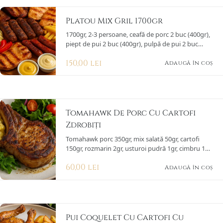
Platou Mix Gril 1700gr
1700gr, 2-3 persoane, ceafă de porc 2 buc (400gr),
piept de pui 2 buc (400gr), pulpă de pui 2 buc
(300gr), cârnați cabanos 2 buc (150gr), mici 4 buc
150,00
lei
(200gr), murături (100gr), muștar (50gr), cartofi
Adaugă în coș
prăjiți (150gr), sos maioneză și usturoi (50gr),
greutate totală 1,7kg
Tomahawk De Porc Cu Cartofi
Zdrobiți
Tomahawk porc 350gr, mix salată 50gr, cartofi
150gr, rozmarin 2gr, usturoi pudră 1gr, cimbru 1gr,
ulei 10ml, sare 2gr, piper 1gr, sos chimbir 50gr
60,00
lei
(pătrunjel, ardei iute, usturoi, ulei măsline, zeamă
Adaugă în coș
lămâie)
Pui Coquelet Cu Cartofi Cu