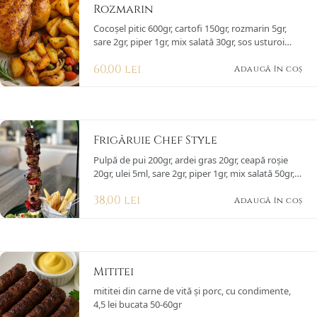
Rozmarin
Cocoșel pitic 600gr, cartofi 150gr, rozmarin 5gr,
sare 2gr, piper 1gr, mix salată 30gr, sos usturoi
(usturoi, sos maioneză, pătrunjel, lămâie, sare,
60,00
lei
piper)
Adaugă în coș
Frigăruie Chef Style
Pulpă de pui 200gr, ardei gras 20gr, ceapă roșie
20gr, ulei 5ml, sare 2gr, piper 1gr, mix salată 50gr,
cartofi dippers 150gr, sos calypso 50gr
38,00
lei
Adaugă în coș
Mititei
mititei din carne de vită și porc, cu condimente,
4,5 lei bucata 50-60gr