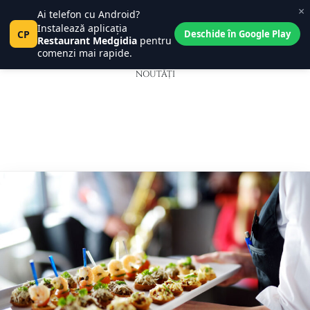
×
Blog
Ai telefon cu Android?
Central Place
0
Instalează aplicația
Pct
CP
Tanța și Costel
Deschide în Google Play
0
Restaurant Medgidia
pentru
comenzi mai rapide.
NOUTĂȚI