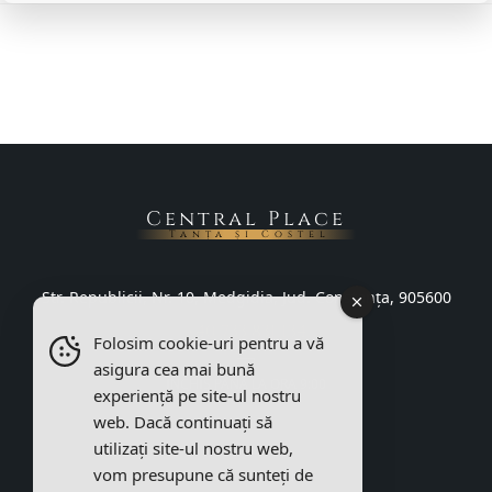
Central Place
Tanța și Costel
Str. Republicii, Nr. 10, Medgidia, Jud. Constanța, 905600
+40 733 831 134
Folosim cookie-uri pentru a vă
asigura cea mai bună
ÎNCHIS PÂNĂ LA ORA 9:00
experiență pe site-ul nostru
web. Dacă continuați să
utilizați site-ul nostru web,
vom presupune că sunteți de
Termeni și condiții