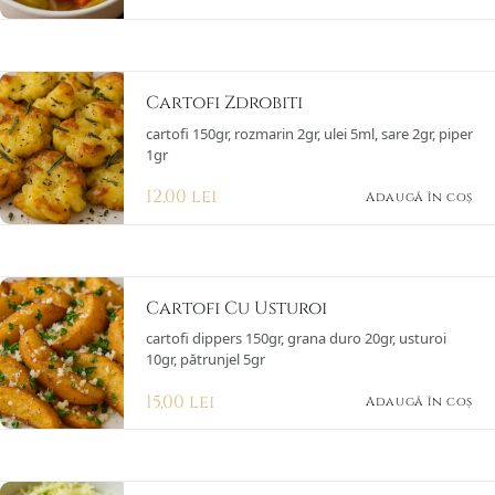
Cartofi Zdrobiti
cartofi 150gr, rozmarin 2gr, ulei 5ml, sare 2gr, piper
1gr
12,00
lei
Adaugă în coș
Cartofi Cu Usturoi
cartofi dippers 150gr, grana duro 20gr, usturoi
10gr, pătrunjel 5gr
15,00
lei
Adaugă în coș