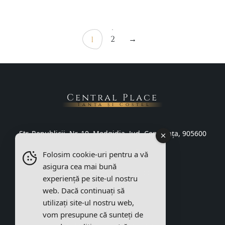
2
→
1
Central Place
Tanța și Costel
Str. Republicii, Nr. 10, Medgidia, Jud. Constanța, 905600
+40 733 831 134
Folosim cookie-uri pentru a vă
asigura cea mai bună
ÎNCHIS PÂNĂ LA ORA 9:00
experiență pe site-ul nostru
web. Dacă continuați să
utilizați site-ul nostru web,
vom presupune că sunteți de
Termeni și condiții