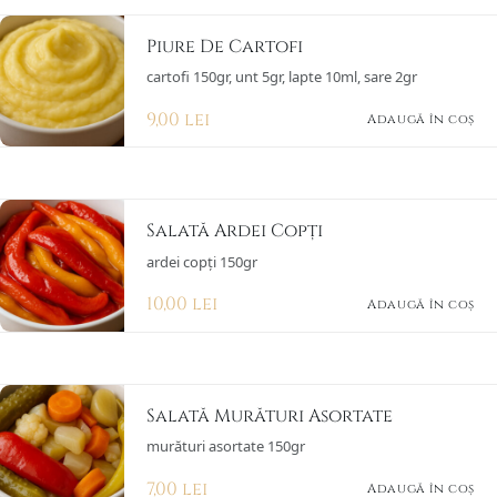
Piure De Cartofi
cartofi 150gr, unt 5gr, lapte 10ml, sare 2gr
9,00
lei
Adaugă în coș
Salată Ardei Copți
ardei copți 150gr
10,00
lei
Adaugă în coș
Salată Murături Asortate
murături asortate 150gr
7,00
lei
Adaugă în coș