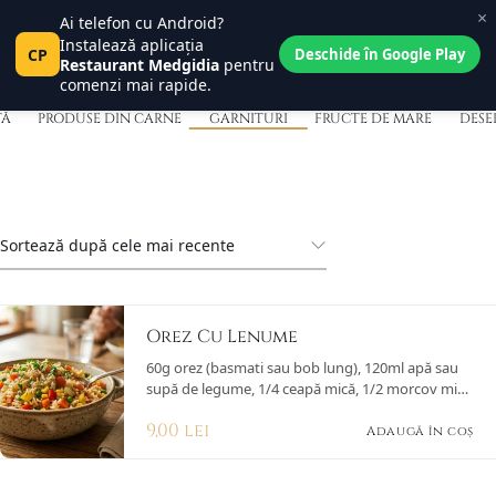
×
Garnituri
Ai telefon cu Android?
Central Place
0
Instalează aplicația
Pct
CP
Tanța și Costel
Deschide în Google Play
0
Restaurant Medgidia
pentru
comenzi mai rapide.
TĂ
PRODUSE DIN CARNE
GARNITURI
FRUCTE DE MARE
DESE
Orez Cu Lenume
60g orez (basmati sau bob lung), 120ml apă sau
supă de legume, 1/4 ceapă mică, 1/2 morcov mic,
1/4 ardei gras, 2 linguri mazăre, 2 linguri porumb,
9,00
lei
1 lingură ulei, sare, piper, pătrunjel proaspăt.
Adaugă în coș