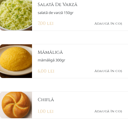
Salată De Varză
salată de varză 150gr
7,00
lei
Adaugă în coș
Mămăligă
mămăligă 300gr
6,00
lei
Adaugă în coș
Chiflă
1,00
lei
Adaugă în coș