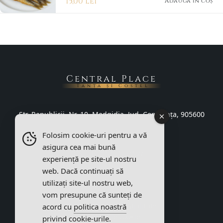
15,00
lei
Adaugă în coș
Central Place
Tanța și Costel
Str. Republicii, Nr. 10, Medgidia, Jud. Constanța, 905600
+40 733 831 134
Folosim cookie-uri pentru a vă
asigura cea mai bună
DESCHIS PÂNĂ LA ORA 22:00
experiență pe site-ul nostru
web. Dacă continuați să
utilizați site-ul nostru web,
vom presupune că sunteți de
Termeni și condiții
Politica de confidențialitate
acord cu
politica noastră
Politica de cookie
privind cookie-urile.