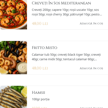
Creveți În Sos Mediteranean
Creveți 200gr, capere 10gr, roșii uscate 10gr, sos
roșii 50gr, roșii cherry 30gr, pătrunjel 10gr, pesto
busuioc 5gr, pâine baghetă 30gr
48,00
lei
Adaugă în coș
Fritto Misto
Calamar tub 50gr, creveți black tiger 50gr, creveți
40gr, carne midii 50gr, tentacul calamar 60gr,
lămâie 40gr, făină tempura 5gr, sare 2gr, piper 1gr,
48,00
lei
mix salată 50gr, sos usturoi 50gr
Adaugă în coș
Hamsii
100gr porția