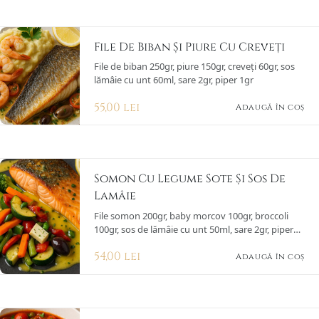
File De Biban Și Piure Cu Creveți
File de biban 250gr, piure 150gr, creveți 60gr, sos
lămâie cu unt 60ml, sare 2gr, piper 1gr
55,00
lei
Adaugă în coș
Somon Cu Legume Sote Și Sos De
Lamâie
File somon 200gr, baby morcov 100gr, broccoli
100gr, sos de lămâie cu unt 50ml, sare 2gr, piper
1gr
54,00
lei
Adaugă în coș