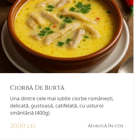
Ciorbă De Burtă
Una dintre cele mai iubite ciorbe românești,
delicată, gustoasă, catifelată, cu usturoi
smântână (400g)
20,00
lei
Adaugă în coș