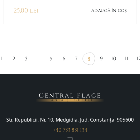
25,00
lei
Adaugă în coș
1
2
3
…
5
6
7
9
10
11
1
8
Central Place
Tanța și Costel
Str. Republicii, Nr. 10, Medgidia, Jud. Constanța, 905600
+40 733 831 134