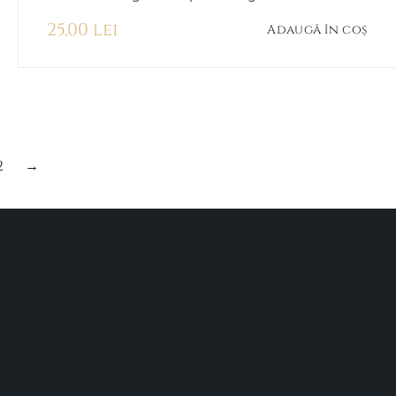
25,00
lei
Adaugă în coș
2
→