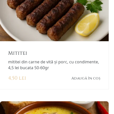
Mititei
mititei din carne de vită și porc, cu condimente,
4,5 lei bucata 50-60gr
4,50
lei
Adaugă în coș