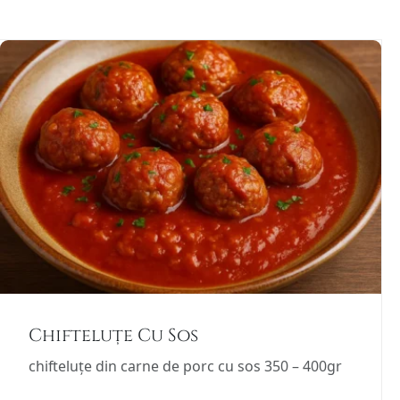
Chifteluțe Cu Sos
chifteluțe din carne de porc cu sos 350 – 400gr