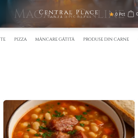
Magazin Online
Central Place
0
0 Pct
Tanța și Costel
STE
PIZZA
MÂNCARE GĂTITĂ
PRODUSE DIN CARNE