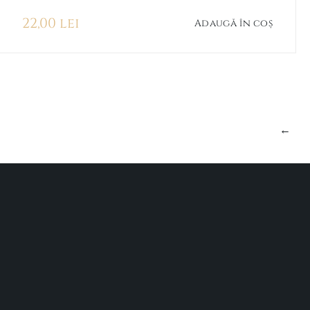
22,00
lei
Adaugă în coș
←