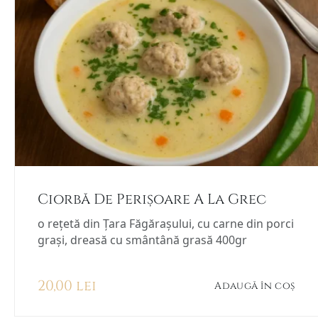
Ciorbă De Perișoare A La Grec
o rețetă din Țara Făgărașului, cu carne din porci
grași, dreasă cu smântână grasă 400gr
20,00
lei
Adaugă în coș