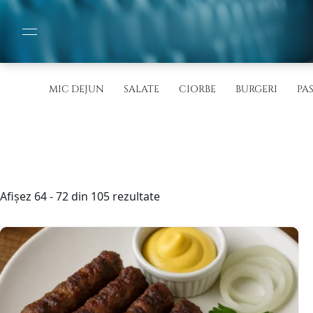
MIC DEJUN
SALATE
CIORBE
BURGERI
PA
Sortat
Afișez 64 - 72 din 105 rezultate
după
cele
mai
recente