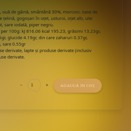
tă, ouă de găină, smântână 30%, morcovi, oase de
 țelină, gogoșari în oțet, usturoi, oțet alb, ulei
at, sare iodată, piper negru.
e per 100g: kJ 816.06 kcal 195.23, grăsimi 13.23gr,
65gr, glucide 4.19gr, din care zaharuri 0.37gr,
e, sare 0.55gr
e derivate, lapte și produse derivate (inclusiv
duse derivate.
-
+
ADAUGĂ ÎN COȘ
Cantitate
Ciorbă
De
Burtă
1KG