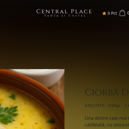
Central Place
0
0 Pct
Tanța și Costel
Ciorbă D
GREUTATE:
1000gr
C
Una dintre cele mai 
catifelată, cu ustur