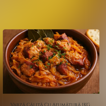
Varză Călită Cu Afumătură 1KG