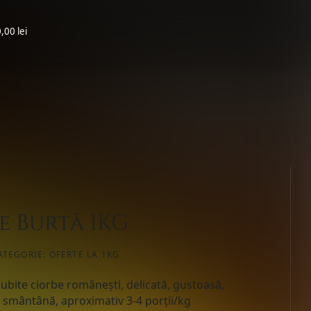
,00 lei
e Burtă 1KG
ATEGORIE:
OFERTE LA 1KG
iubite ciorbe românești, delicată, gustoasă,
oi smântână, aproximativ 3-4 porții/kg