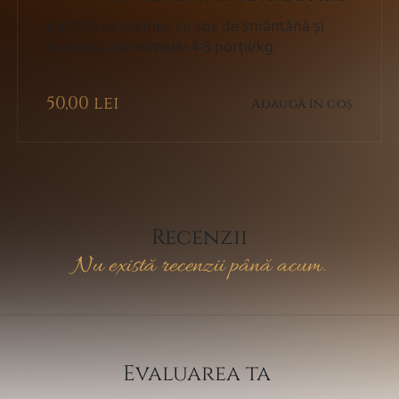
pui fără os cremos cu sos de smântână și
ciuperci, aproximativ 4-5 porții/kg
50,00
lei
Adaugă în coș
Recenzii
Nu există recenzii până acum.
Evaluarea ta