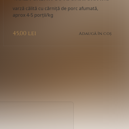
varză călită cu cărniță de porc afumată,
aprox 4-5 porții/kg
45,00
lei
Adaugă în coș