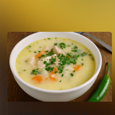
Ciorbă De Pui A La Grec 1KG