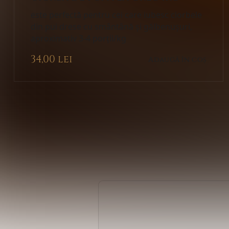
este perfectă pentru cei care iubesc ciorbele
din pui drese cu smântână și gălbenușuri,
aproximativ 3-4 porții/kg
34,00
lei
Adaugă în coș