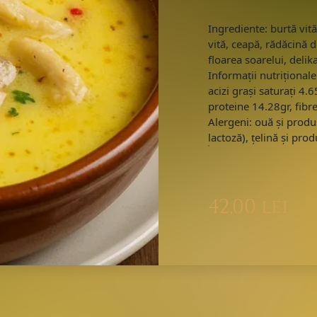
Ingrediente: burtă vi
vită, ceapă, rădăcină de
floarea soarelui, delik
Informații nutrițional
acizi grași saturați 4.
proteine 14.28gr, fibr
Alergeni: ouă și produs
lactoză), țelină și pro
42,00
lei