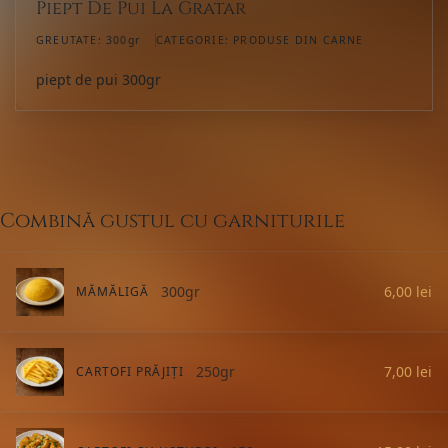
Piept De Pui La Gratar
GREUTATE:
300gr
CATEGORIE:
PRODUSE DIN CARNE
piept de pui 300gr
Combină gustul cu garniturile
300gr
6,00
lei
MĂMĂLIGĂ
250gr
7,00
lei
CARTOFI PRĂJIȚI