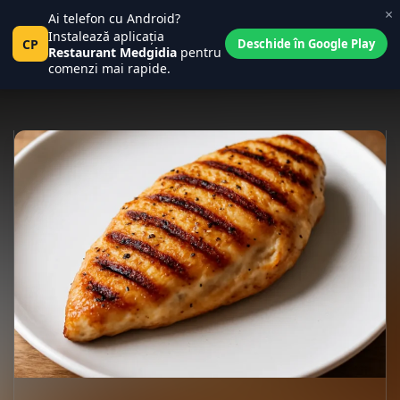
×
Ai telefon cu Android?
Central Place
0
Instalează aplicația
Pct
CP
Tanța și Costel
Deschide în Google Play
0
Restaurant Medgidia
pentru
comenzi mai rapide.