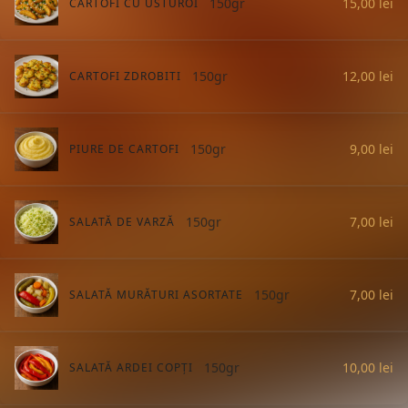
150gr
15,00
lei
CARTOFI CU USTUROI
150gr
12,00
lei
CARTOFI ZDROBITI
150gr
9,00
lei
PIURE DE CARTOFI
150gr
7,00
lei
SALATĂ DE VARZĂ
150gr
7,00
lei
SALATĂ MURĂTURI ASORTATE
150gr
10,00
lei
SALATĂ ARDEI COPȚI