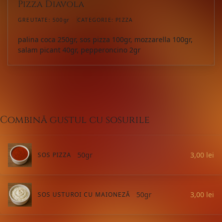
Pizza Diavola
GREUTATE:
500gr
CATEGORIE:
PIZZA
palina coca 250gr, sos pizza 100gr, mozzarella 100gr,
salam picant 40gr, pepperoncino 2gr
Combină gustul cu sosurile
50gr
3,00
lei
SOS PIZZA
50gr
3,00
lei
SOS USTUROI CU MAIONEZĂ