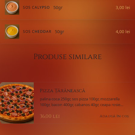
50gr
3,00
lei
SOS CALYPSO
50gr
4,00
lei
SOS CHEDDAR
Produse similare
Pizza Țărănească
palina coca 250gr, sos pizza 100gr, mozzarella
100gr, bacon 400gr, cabanos 40gr, ceapa rosie
25gr, masline 25gr
36,00
lei
Adaugă în coș