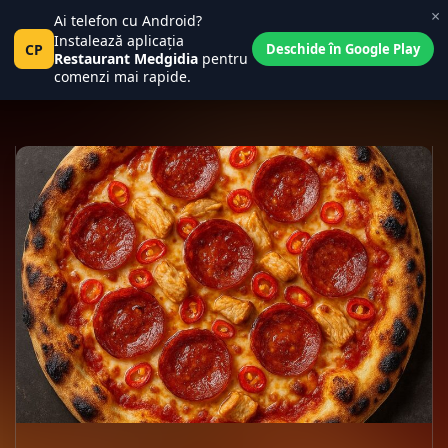
×
Ai telefon cu Android?
Central Place
0
Instalează aplicația
Pct
CP
Tanța și Costel
Deschide în Google Play
0
Restaurant Medgidia
pentru
comenzi mai rapide.