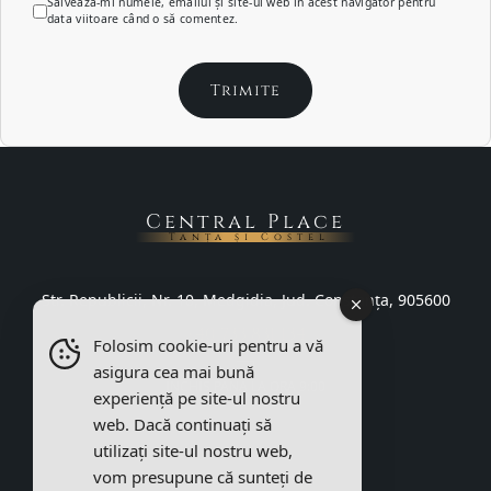
Salvează-mi numele, emailul și site-ul web în acest navigator pentru
data viitoare când o să comentez.
Central Place
Tanța și Costel
Str. Republicii, Nr. 10, Medgidia, Jud. Constanța, 905600
+40 733 831 134
Folosim cookie-uri pentru a vă
asigura cea mai bună
ÎNCHIS PÂNĂ LA ORA 9:00
experiență pe site-ul nostru
web. Dacă continuați să
utilizați site-ul nostru web,
vom presupune că sunteți de
Termeni și condiții