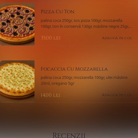
Pizza Cu Ton
palina coca 250gr, sos pizza 100gr, mozzarella
100gr, ton în conservă 130gr, măsline negre 25gr,
ceapă roșie 25gr
35,00
lei
Adaugă în coș
Focaccia Cu Mozzarella
palina coca 250gr, mozzarella 100gr, ulei măsline
20ml, oregano 5gr
14,00
lei
Adaugă în coș
Recenzii