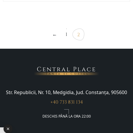
←
1
2
Central Place
Tanța și Costel
Str. Republicii, Nr. 10, Medgidia, Jud. Constanța, 905600
+40 733 831 134
DESCHIS PÂNĂ LA ORA 22:00