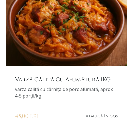
Varză Călită Cu Afumătură 1KG
varză călită cu cărniță de porc afumată, aprox
4-5 porții/kg
45,00
lei
Adaugă în coș