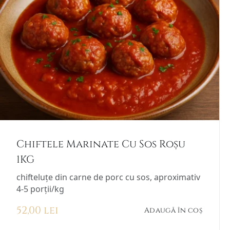
Chiftele Marinate Cu Sos Roșu
1KG
chifteluțe din carne de porc cu sos, aproximativ
4-5 porții/kg
52,00
lei
Adaugă în coș