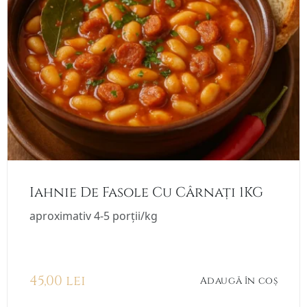
Iahnie De Fasole Cu Cârnați 1KG
aproximativ 4-5 porții/kg
45,00
lei
Adaugă în coș