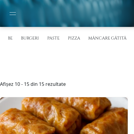
IORBE
BURGERI
PASTE
PIZZA
MÂNCARE GĂTITĂ
Sortat
Afișez 10 - 15 din 15 rezultate
după
cele
mai
recente