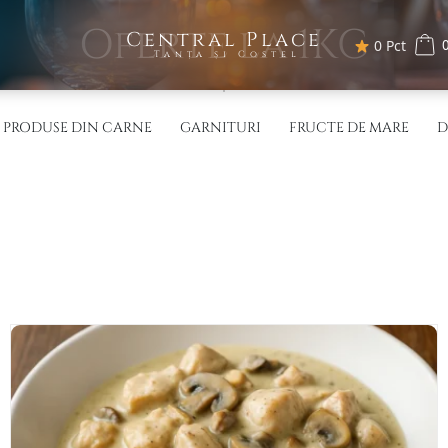
Oferte la 1KG
Central Place
0
0 Pct
Tanța și Costel
PRODUSE DIN CARNE
GARNITURI
FRUCTE DE MARE
D