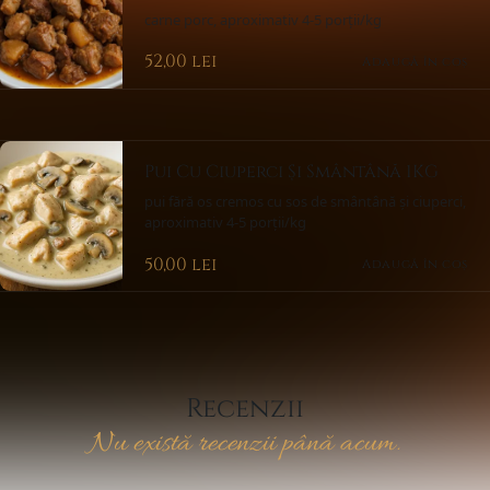
carne porc, aproximativ 4-5 porții/kg
52,00
lei
Adaugă în coș
Pui Cu Ciuperci Și Smântână 1KG
pui fără os cremos cu sos de smântână și ciuperci,
aproximativ 4-5 porții/kg
50,00
lei
Adaugă în coș
Recenzii
Nu există recenzii până acum.