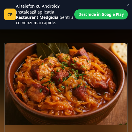
×
Ai telefon cu Android?
Central Place
0
Instalează aplicația
Pct
CP
Tanța și Costel
Deschide în Google Play
0
Restaurant Medgidia
pentru
comenzi mai rapide.