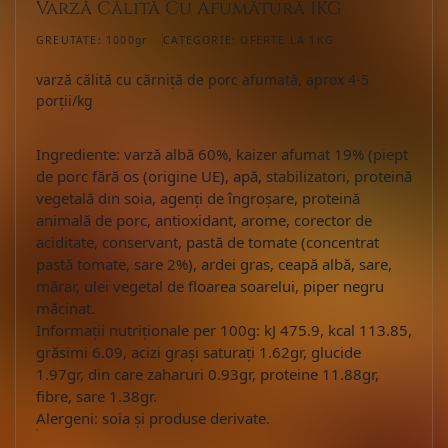
Varză Călită Cu Afumătură 1KG
GREUTATE:
1000gr
CATEGORIE:
OFERTE LA 1KG
varză călită cu cărniță de porc afumată, aprox 4-5
porții/kg
Ingrediente: varză albă 60%, kaizer afumat 19% (piept
de porc fără os (origine UE), apă, stabilizatori, proteină
vegetală din soia, agenți de îngroșare, proteină
animală de porc, antioxidant, arome, corector de
aciditate, conservant, pastă de tomate (concentrat
pastă tomate, sare 2%), ardei gras, ceapă albă, sare,
mărar, ulei vegetal de floarea soarelui, piper negru
măcinat.
Informații nutriționale per 100g: kJ 475.9, kcal 113.85,
grăsimi 6.09, acizi grași saturați 1.62gr, glucide
1.97gr, din care zaharuri 0.93gr, proteine 11.88gr,
fibre, sare 1.38gr.
Alergeni: soia și produse derivate.