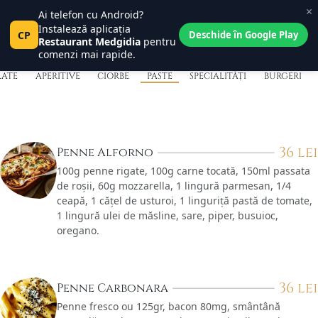
×
Paste
Ai telefon cu Android?
Central Place
0
Instalează aplicația
Pct
CP
Tanța și Costel
Deschide în Google Play
0
Restaurant Medgidia
pentru
comenzi mai rapide.
LATE
APERITIVE
CIORBE
PASTE
SPECIALITĂȚI
BURGERI
36
lei
Penne Alforno
100g penne rigate, 100g carne tocată, 150ml passata
de roșii, 60g mozzarella, 1 lingură parmesan, 1/4
ceapă, 1 cățel de usturoi, 1 linguriță pastă de tomate,
1 lingură ulei de măsline, sare, piper, busuioc,
oregano.
36
lei
Penne Carbonara
Penne fresco ou 125gr, bacon 80mg, smântână