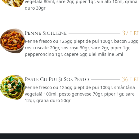
vegetală 80ml, sare 2gr, piper 1gr, vin alb 10ml, grana
duro 30gr
37
lei
Penne Siciliene
Penne fresco ou 125gr, piept de pui 100gr, bacon 30gr,
roșii uscate 20gr, sos roșii 30gr, sare 2gr, piper 1gr,
pepperoncino 1gr, capere 5gr, ulei măsline 5ml
36
lei
Paste Cu Pui Și Sos Pesto
Penne fresco ou 125gr, piept de pui 100gr, smântână
vegetală 100ml, pesto genovese 70gr, piper 1gr, sare
12gr, grana duro 50gr