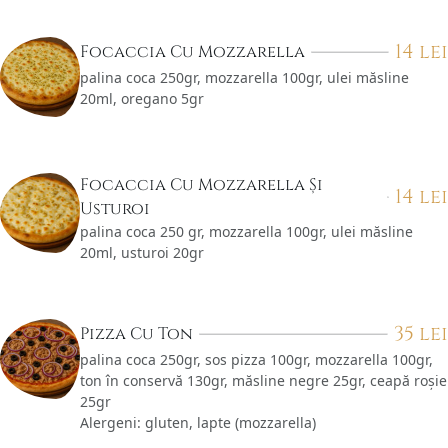
14
lei
Focaccia Cu Mozzarella
palina coca 250gr, mozzarella 100gr, ulei măsline
20ml, oregano 5gr
Focaccia Cu Mozzarella Și
14
lei
Usturoi
palina coca 250 gr, mozzarella 100gr, ulei măsline
20ml, usturoi 20gr
35
lei
Pizza Cu Ton
palina coca 250gr, sos pizza 100gr, mozzarella 100gr,
ton în conservă 130gr, măsline negre 25gr, ceapă roșie
25gr
Alergeni: gluten, lapte (mozzarella)