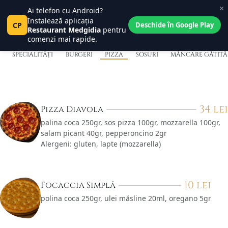
×
Pizza
Ai telefon cu Android?
Central Place
0
Instalează aplicația
Pct
CP
Tanța și Costel
Deschide în Google Play
0
Restaurant Medgidia
pentru
comenzi mai rapide.
SPECIALITĂȚI
BURGERI
PIZZA
SOSURI
MÂNCARE GĂTITĂ
34
lei
Pizza Diavola
palina coca 250gr, sos pizza 100gr, mozzarella 100gr,
salam picant 40gr, pepperoncino 2gr
Alergeni: gluten, lapte (mozzarella)
10
lei
Focaccia Simplă
polina coca 250gr, ulei măsline 20ml, oregano 5gr