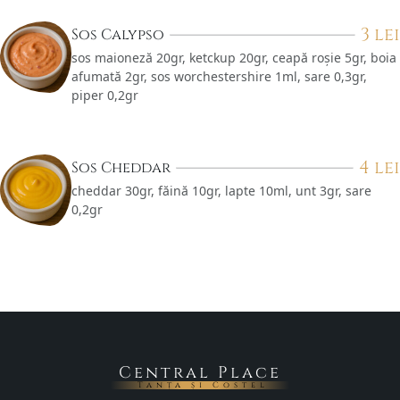
3
lei
Sos Calypso
sos maioneză 20gr, ketckup 20gr, ceapă roșie 5gr, boia
afumată 2gr, sos worchestershire 1ml, sare 0,3gr,
piper 0,2gr
4
lei
Sos Cheddar
cheddar 30gr, făină 10gr, lapte 10ml, unt 3gr, sare
0,2gr
Central Place
Tanța și Costel