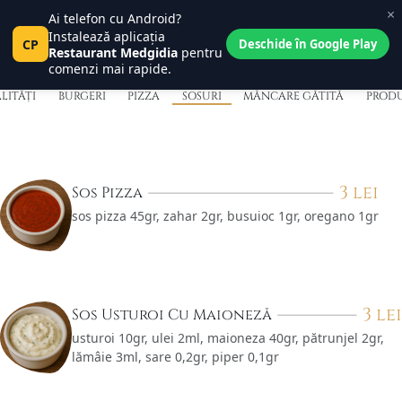
×
Sosuri
Ai telefon cu Android?
Central Place
0
Instalează aplicația
Pct
CP
Tanța și Costel
Deschide în Google Play
0
Restaurant Medgidia
pentru
comenzi mai rapide.
ALITĂȚI
BURGERI
PIZZA
SOSURI
MÂNCARE GĂTITĂ
PRODU
3
lei
Sos Pizza
sos pizza 45gr, zahar 2gr, busuioc 1gr, oregano 1gr
3
lei
Sos Usturoi Cu Maioneză
usturoi 10gr, ulei 2ml, maioneza 40gr, pătrunjel 2gr,
lămâie 3ml, sare 0,2gr, piper 0,1gr